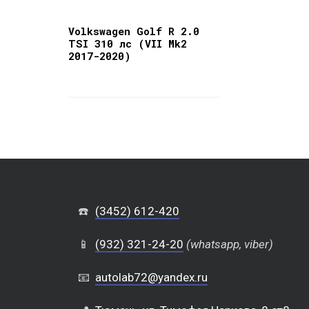
Volkswagen Golf R 2.0
TSI 310 лс (VII Mk2
2017-2020)
☎️
(3452) 612-420
📱
(932) 321-24-20
(whatsapp, viber)
📧
autolab72@yandex.ru