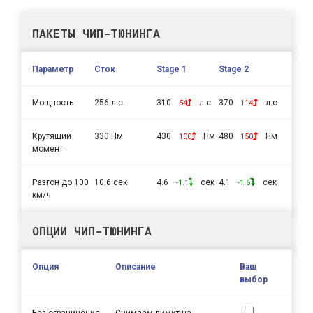
ПАКЕТЫ ЧИП-ТЮНИНГА
Параметр
Сток
Stage 1
Stage 2
Мощность
256 л.с.
310
л.с.
370
л.с.
54
114
Крутящий
330 Нм
430
Нм
480
Нм
100
150
момент
Разгон до 100
10.6 сек
4.6
сек
4.1
сек
-1.1
-1.6
км/ч
ОПЦИИ ЧИП-ТЮНИНГА
Опция
Описание
Ваш
выбор
Без ограничения
Снимаем лимит на