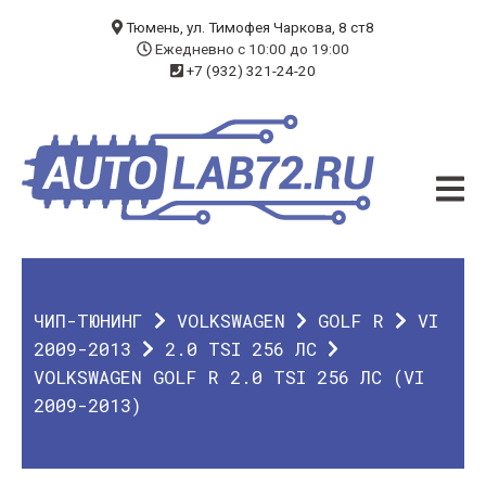
БЛОГ
Тюмень, ул. Тимофея Чаркова, 8 ст8
Ежедневно с 10:00 до 19:00
+7 (932) 321-24-20
УСЛУГИ
ЧИП-ТЮНИНГ
ДИАГНОСТИКА
АВТОЭЛЕКТРИК
ДОП. ОБОРУДОВАНИЕ
ЧИП-ТЮНИНГ
VOLKSWAGEN
GOLF R
VI
О КОМПАНИИ
2009-2013
2.0 TSI 256 ЛС
VOLKSWAGEN GOLF R 2.0 TSI 256 ЛС (VI
КОНТАКТЫ
2009-2013)
ГАРАНТИЯ