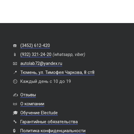
☎️
(3452) 612-420
📱
(932) 321-24-20
(whatsapp, viber)
📧
autolab72@yandex.ru
📍
Тюмень, ул. Тимофея Чаркова, 8 ст8
⏲️
Каждый день с 10 до 19
✍️
Отзывы
📜
О компании
🎓
Обучение Electude
🔧
Гарантийные обязательства
🔒
Политика конфиденциальности