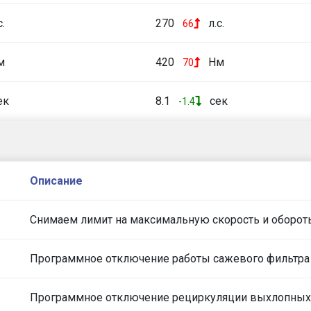
с.
270
л.с.
66
м
420
Нм
70
ек
8.1
сек
-1.4
Описание
Снимаем лимит на максимальную скорость и оборот
Программное отключение работы сажевого фильтра
Программное отключение рециркуляции выхлопных