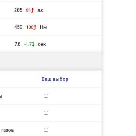
285
л.с.
81
450
Нм
100
7.8
сек
-1.7
Ваш выбор
ы
 газов