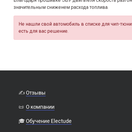
Благодаря прошивке ЭБУ двигателя скорость разгона
значительным сниженем расхода топлива.
Не нашли свой автомобиль в списке для чип-тюни
есть для вас решение.
✍️
Отзывы
📜
О компании
🎓
Обучение Electude