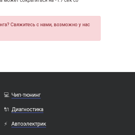
 может сократиться на -1.7 сек со
нга? Свяжитесь с нами, возможно у нас
💻
Чип-тюнинг
🔌
Диагностика
⚡
Автоэлектрик