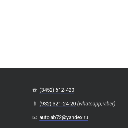
☎️
(3452) 612-420
📱
(932) 321-24-20
(whatsapp, viber)
📧
autolab72@yandex.ru