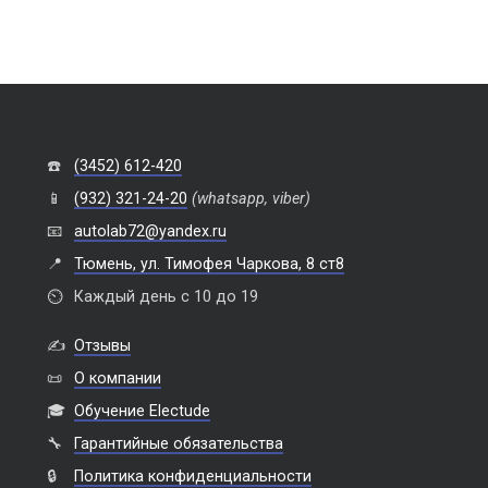
☎️
(3452) 612-420
📱
(932) 321-24-20
(whatsapp, viber)
📧
autolab72@yandex.ru
📍
Тюмень, ул. Тимофея Чаркова, 8 ст8
⏲️
Каждый день с 10 до 19
✍️
Отзывы
📜
О компании
🎓
Обучение Electude
🔧
Гарантийные обязательства
🔒
Политика конфиденциальности