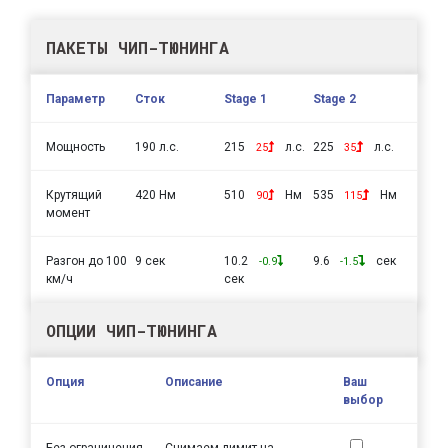
ПАКЕТЫ ЧИП-ТЮНИНГА
Параметр
Сток
Stage 1
Stage 2
Мощность
190 л.с.
215
л.с.
225
л.с.
25
35
Крутящий
420 Нм
510
Нм
535
Нм
90
115
момент
Разгон до 100
9 сек
10.2
9.6
сек
-0.9
-1.5
км/ч
сек
ОПЦИИ ЧИП-ТЮНИНГА
Опция
Описание
Ваш
выбор
Без ограничения
Снимаем лимит на