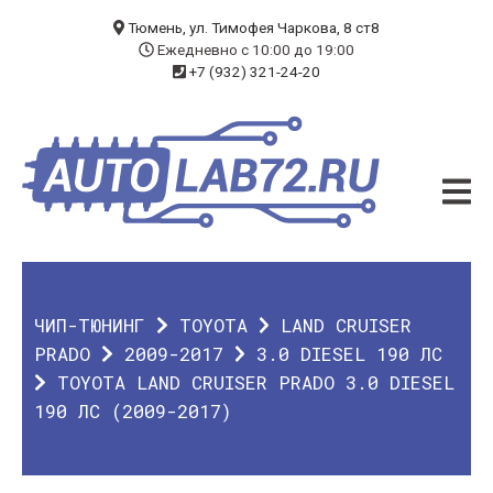
БЛОГ
Тюмень, ул. Тимофея Чаркова, 8 ст8
Ежедневно с 10:00 до 19:00
+7 (932) 321-24-20
УСЛУГИ
ЧИП-ТЮНИНГ
ДИАГНОСТИКА
АВТОЭЛЕКТРИК
ДОП. ОБОРУДОВАНИЕ
ЧИП-ТЮНИНГ
TOYOTA
LAND CRUISER
О КОМПАНИИ
PRADO
2009-2017
3.0 DIESEL 190 ЛС
TOYOTA LAND CRUISER PRADO 3.0 DIESEL
КОНТАКТЫ
190 ЛС (2009-2017)
ГАРАНТИЯ