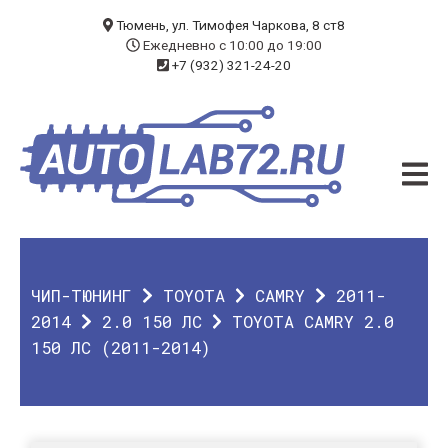
БЛОГ
Тюмень, ул. Тимофея Чаркова, 8 ст8
Ежедневно с 10:00 до 19:00
+7 (932) 321-24-20
УСЛУГИ
ЧИП-ТЮНИНГ
ДИАГНОСТИКА
АВТОЭЛЕКТРИК
ДОП. ОБОРУДОВАНИЕ
ЧИП-ТЮНИНГ
TOYOTA
CAMRY
2011-
О КОМПАНИИ
2014
2.0 150 ЛС
TOYOTA CAMRY 2.0
150 ЛС (2011-2014)
КОНТАКТЫ
ГАРАНТИЯ