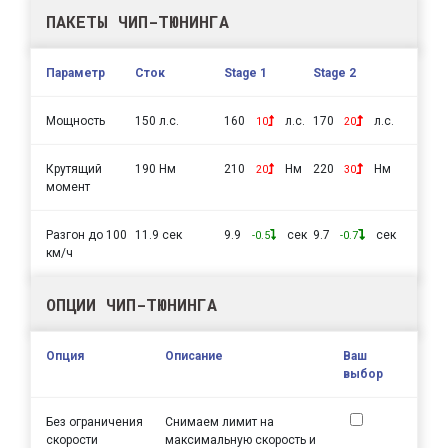
ПАКЕТЫ ЧИП-ТЮНИНГА
Параметр
Сток
Stage 1
Stage 2
Мощность
150 л.с.
160
л.с.
170
л.с.
10
20
Крутящий
190 Нм
210
Нм
220
Нм
20
30
момент
Разгон до 100
11.9 сек
9.9
сек
9.7
сек
-0.5
-0.7
км/ч
ОПЦИИ ЧИП-ТЮНИНГА
Опция
Описание
Ваш
выбор
Без ограничения
Снимаем лимит на
скорости
максимальную скорость и