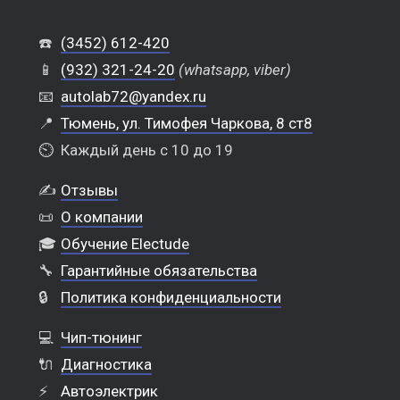
☎️
(3452) 612-420
📱
(932) 321-24-20
(whatsapp, viber)
📧
autolab72@yandex.ru
📍
Тюмень, ул. Тимофея Чаркова, 8 ст8
⏲️
Каждый день с 10 до 19
✍️
Отзывы
📜
О компании
🎓
Обучение Electude
🔧
Гарантийные обязательства
🔒
Политика конфиденциальности
💻
Чип-тюнинг
🔌
Диагностика
⚡
Автоэлектрик