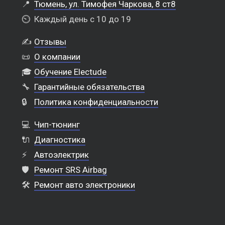
📍
Тюмень, ул. Тимофея Чаркова, 8 ст8
⏲️
Каждый день с 10 до 19
✍️
Отзывы
📜
О компании
🎓
Обучение Electude
🔧
Гарантийные обязательства
🔒
Политика конфиденциальности
💻
Чип-тюнинг
🔌
Диагностика
⚡
Автоэлектрик
🛡️
Ремонт SRS Airbag
🛠️
Ремонт авто электроники