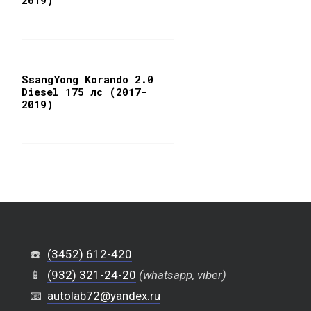
2019)
SsangYong Korando 2.0
Diesel 175 лс (2017-
2019)
☎️
(3452) 612-420
📱
(932) 321-24-20
(whatsapp, viber)
📧
autolab72@yandex.ru