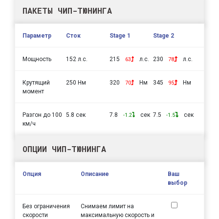
ПАКЕТЫ ЧИП-ТЮНИНГА
Параметр
Сток
Stage 1
Stage 2
Мощность
152 л.с.
215
л.с.
230
л.с.
63
78
Крутящий
250 Нм
320
Нм
345
Нм
70
95
момент
Разгон до 100
5.8 сек
7.8
сек
7.5
сек
-1.2
-1.5
км/ч
ОПЦИИ ЧИП-ТЮНИНГА
Опция
Описание
Ваш
выбор
Без ограничения
Снимаем лимит на
скорости
максимальную скорость и