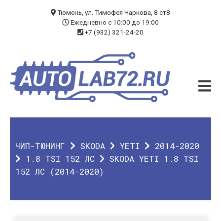
БЛОГ
Тюмень, ул. Тимофея Чаркова, 8 ст8
Ежедневно с 10:00 до 19:00
+7 (932) 321-24-20
УСЛУГИ
ЧИП-ТЮНИНГ
ДИАГНОСТИКА
АВТОЭЛЕКТРИК
ДОП. ОБОРУДОВАНИЕ
ЧИП-ТЮНИНГ
SKODA
YETI
2014-2020
О КОМПАНИИ
1.8 TSI 152 ЛС
SKODA YETI 1.8 TSI
152 ЛС (2014-2020)
КОНТАКТЫ
ГАРАНТИЯ