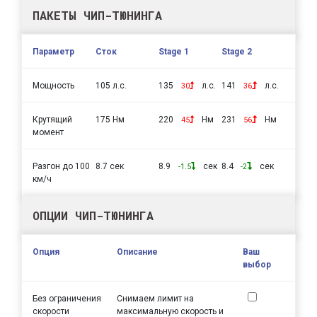
ПАКЕТЫ ЧИП-ТЮНИНГА
Параметр
Сток
Stage 1
Stage 2
Мощность
105 л.с.
135
л.с.
141
л.с.
30
36
Крутящий
175 Нм
220
Нм
231
Нм
45
56
момент
Разгон до 100
8.7 сек
8.9
сек
8.4
сек
-1.5
-2
км/ч
ОПЦИИ ЧИП-ТЮНИНГА
Опция
Описание
Ваш
выбор
Без ограничения
Снимаем лимит на
скорости
максимальную скорость и