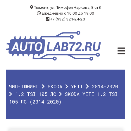
БЛОГ
Тюмень, ул. Тимофея Чаркова, 8 ст8
Ежедневно с 10:00 до 19:00
+7 (932) 321-24-20
УСЛУГИ
ЧИП-ТЮНИНГ
ДИАГНОСТИКА
АВТОЭЛЕКТРИК
ДОП. ОБОРУДОВАНИЕ
ЧИП-ТЮНИНГ
SKODA
YETI
2014-2020
О КОМПАНИИ
1.2 TSI 105 ЛС
SKODA YETI 1.2 TSI
105 ЛС (2014-2020)
КОНТАКТЫ
ГАРАНТИЯ