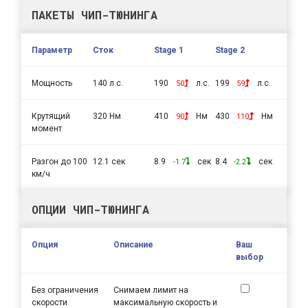
ПАКЕТЫ ЧИП-ТЮНИНГА
Параметр
Сток
Stage 1
Stage 2
Мощность
140 л.с.
190
л.с.
199
л.с.
50
59
Крутящий
320 Нм
410
Нм
430
Нм
90
110
момент
Разгон до 100
12.1 сек
8.9
сек
8.4
сек
-1.7
-2.2
км/ч
ОПЦИИ ЧИП-ТЮНИНГА
Опция
Описание
Ваш
выбор
Без ограничения
Снимаем лимит на
скорости
максимальную скорость и