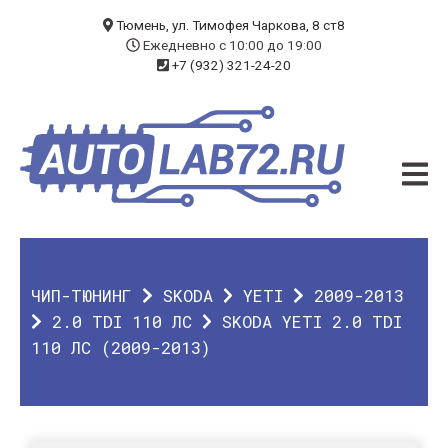
БЛОГ
Тюмень, ул. Тимофея Чаркова, 8 ст8
Ежедневно с 10:00 до 19:00
+7 (932) 321-24-20
УСЛУГИ
ЧИП-ТЮНИНГ
ДИАГНОСТИКА
АВТОЭЛЕКТРИК
ДОП. ОБОРУДОВАНИЕ
ЧИП-ТЮНИНГ
SKODA
YETI
2009-2013
О КОМПАНИИ
2.0 TDI 110 ЛС
SKODA YETI 2.0 TDI
110 ЛС (2009-2013)
КОНТАКТЫ
ГАРАНТИЯ