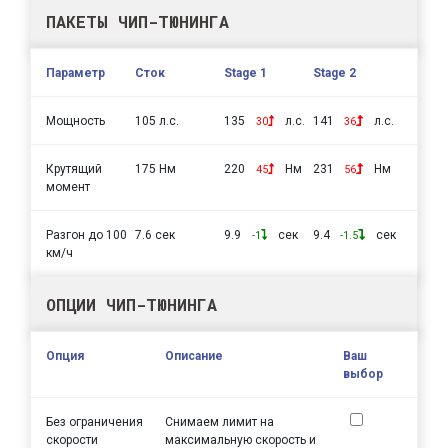
ПАКЕТЫ ЧИП-ТЮНИНГА
Параметр
Сток
Stage 1
Stage 2
Мощность
105 л.с.
135
л.с.
141
л.с.
30
36
Крутящий
175 Нм
220
Нм
231
Нм
45
56
момент
Разгон до 100
7.6 сек
9.9
сек
9.4
сек
-1
-1.5
км/ч
ОПЦИИ ЧИП-ТЮНИНГА
Опция
Описание
Ваш
выбор
Без ограничения
Снимаем лимит на
скорости
максимальную скорость и