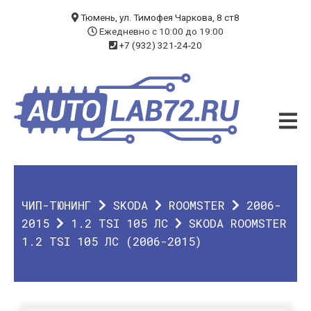
БЛОГ
Тюмень, ул. Тимофея Чаркова, 8 ст8
Ежедневно с 10:00 до 19:00
+7 (932) 321-24-20
УСЛУГИ
ЧИП-ТЮНИНГ
ДИАГНОСТИКА
АВТОЭЛЕКТРИК
ДОП. ОБОРУДОВАНИЕ
ЧИП-ТЮНИНГ
SKODA
ROOMSTER
2006-
О КОМПАНИИ
2015
1.2 TSI 105 ЛС
SKODA ROOMSTER
1.2 TSI 105 ЛС (2006-2015)
КОНТАКТЫ
ГАРАНТИЯ