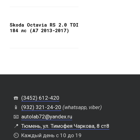
Skoda Octavia RS 2.0 TDI
184 лс (A7 2013-2017)
☎️
(3452) 612-420
📱
(932) 321-24-20
(whatsapp, viber)
📧
autolab72@yandex.ru
📍
Тюмень, ул. Тимофея Чаркова, 8 ст8
⏲️
Каждый день с 10 до 19