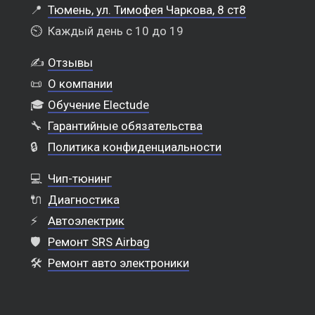
📍
Тюмень, ул. Тимофея Чаркова, 8 ст8
⏲️
Каждый день с 10 до 19
✍️
Отзывы
📜
О компании
🎓
Обучение Electude
🔧
Гарантийные обязательства
🔒
Политика конфиденциальности
💻
Чип-тюнинг
🔌
Диагностика
⚡
Автоэлектрик
🛡️
Ремонт SRS Airbag
🛠️
Ремонт авто электроники