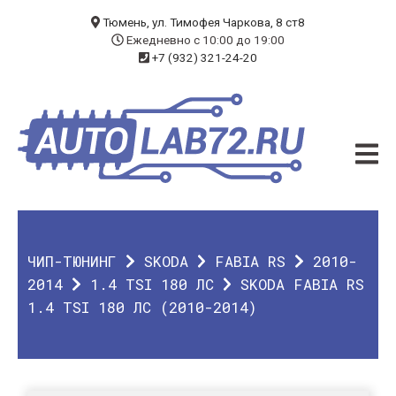
БЛОГ
Тюмень, ул. Тимофея Чаркова, 8 ст8
Ежедневно с 10:00 до 19:00
+7 (932) 321-24-20
УСЛУГИ
ЧИП-ТЮНИНГ
ДИАГНОСТИКА
АВТОЭЛЕКТРИК
ДОП. ОБОРУДОВАНИЕ
ЧИП-ТЮНИНГ
SKODA
FABIA RS
2010-
О КОМПАНИИ
2014
1.4 TSI 180 ЛС
SKODA FABIA RS
1.4 TSI 180 ЛС (2010-2014)
КОНТАКТЫ
ГАРАНТИЯ