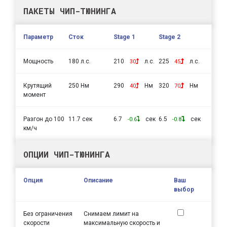
ПАКЕТЫ ЧИП-ТЮНИНГА
Параметр
Сток
Stage 1
Stage 2
Мощность
180 л.с.
210
л.с.
225
л.с.
30
45
Крутящий
250 Нм
290
Нм
320
Нм
40
70
момент
Разгон до 100
11.7 сек
6.7
сек
6.5
сек
-0.6
-0.8
км/ч
ОПЦИИ ЧИП-ТЮНИНГА
Опция
Описание
Ваш
выбор
Без ограничения
Снимаем лимит на
скорости
максимальную скорость и