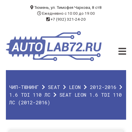
БЛОГ
Тюмень, ул. Тимофея Чаркова, 8 ст8
Ежедневно с 10:00 до 19:00
+7 (932) 321-24-20
УСЛУГИ
ЧИП-ТЮНИНГ
ДИАГНОСТИКА
АВТОЭЛЕКТРИК
ДОП. ОБОРУДОВАНИЕ
ЧИП-ТЮНИНГ
SEAT
LEON
2012-2016
О КОМПАНИИ
1.6 TDI 110 ЛС
SEAT LEON 1.6 TDI 110
ЛС (2012-2016)
КОНТАКТЫ
ГАРАНТИЯ