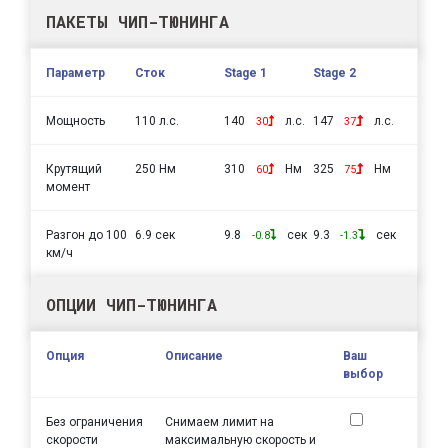
ПАКЕТЫ ЧИП-ТЮНИНГА
Параметр
Сток
Stage 1
Stage 2
Мощность
110 л.с.
140
л.с.
147
л.с.
30
37
Крутящий
250 Нм
310
Нм
325
Нм
60
75
момент
Разгон до 100
6.9 сек
9.8
сек
9.3
сек
-0.8
-1.3
км/ч
ОПЦИИ ЧИП-ТЮНИНГА
Опция
Описание
Ваш
выбор
Без ограничения
Снимаем лимит на
скорости
максимальную скорость и