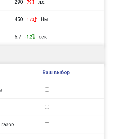
290
л.с.
79
450
Нм
170
5.7
сек
-1.2
Ваш выбор
ы
 газов