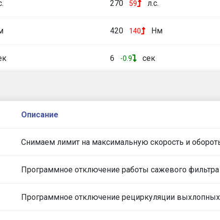
с.
270
л.с.
59
м
420
Нм
140
ек
6
сек
-0.9
Описание
Снимаем лимит на максимальную скорость и оборот
Программное отключение работы сажевого фильтра
Программное отключение рециркуляции выхлопных