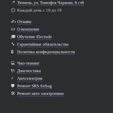
📍
Тюмень, ул. Тимофея Чаркова, 8 ст8
⏲️
Каждый день с 10 до 19
✍️
Отзывы
📜
О компании
🎓
Обучение Electude
🔧
Гарантийные обязательства
🔒
Политика конфиденциальности
💻
Чип-тюнинг
🔌
Диагностика
⚡
Автоэлектрик
🛡️
Ремонт SRS Airbag
🛠️
Ремонт авто электроники