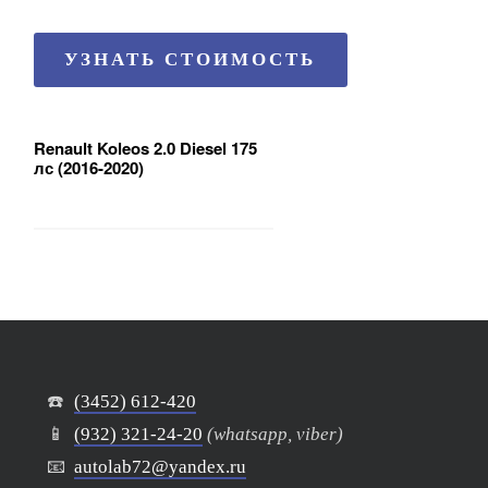
УЗНАТЬ СТОИМОСТЬ
Renault Koleos 2.0 Diesel 175
лс (2016-2020)
☎️
(3452) 612-420
📱
(932) 321-24-20
(whatsapp, viber)
📧
autolab72@yandex.ru