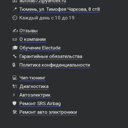
📧
autolab72@yandex.ru
📍
Тюмень, ул. Тимофея Чаркова, 8 ст8
⏲️
Каждый день с 10 до 19
✍️
Отзывы
📜
О компании
🎓
Обучение Electude
🔧
Гарантийные обязательства
🔒
Политика конфиденциальности
💻
Чип-тюнинг
🔌
Диагностика
⚡
Автоэлектрик
🛡️
Ремонт SRS Airbag
🛠️
Ремонт авто электроники