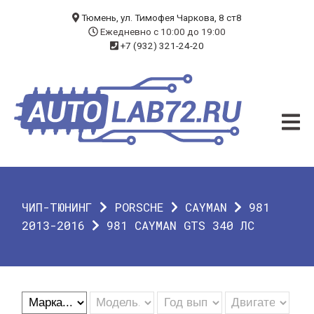
БЛОГ
Тюмень, ул. Тимофея Чаркова, 8 ст8
Ежедневно с 10:00 до 19:00
+7 (932) 321-24-20
УСЛУГИ
ЧИП-ТЮНИНГ
ДИАГНОСТИКА
АВТОЭЛЕКТРИК
ДОП. ОБОРУДОВАНИЕ
ЧИП-ТЮНИНГ
PORSCHE
CAYMAN
981
О КОМПАНИИ
2013-2016
981 CAYMAN GTS 340 ЛС
КОНТАКТЫ
ГАРАНТИЯ