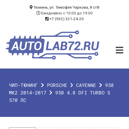
БЛОГ
Тюмень, ул. Тимофея Чаркова, 8 ст8
Ежедневно с 10:00 до 19:00
+7 (932) 321-24-20
УСЛУГИ
ЧИП-ТЮНИНГ
ДИАГНОСТИКА
АВТОЭЛЕКТРИК
ДОП. ОБОРУДОВАНИЕ
ЧИП-ТЮНИНГ
PORSCHE
CAYENNE
958
О КОМПАНИИ
MK2 2014-2017
958 4.8 DFI TURBO S
570 ЛС
КОНТАКТЫ
ГАРАНТИЯ