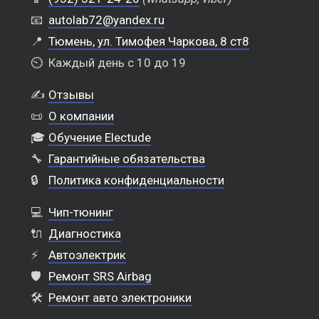
📧
autolab72@yandex.ru
📍
Тюмень, ул. Тимофея Чаркова, 8 ст8
⏲️
Каждый день с 10 до 19
✍️
Отзывы
📜
О компании
🎓
Обучение Electude
🔧
Гарантийные обязательства
🔒
Политика конфиденциальности
💻
Чип-тюнинг
🔌
Диагностика
⚡
Автоэлектрик
🛡️
Ремонт SRS Airbag
🛠️
Ремонт авто электроники