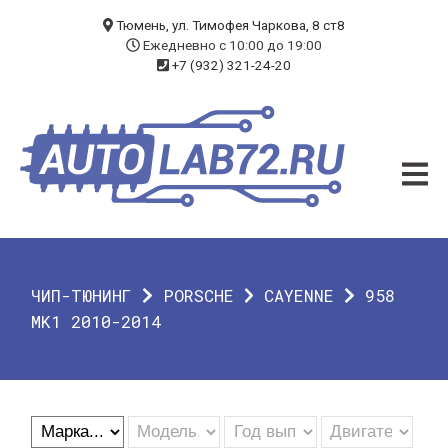
БЛОГ
Тюмень, ул. Тимофея Чаркова, 8 ст8
Ежедневно с 10:00 до 19:00
+7 (932) 321-24-20
УСЛУГИ
ЧИП-ТЮНИНГ
ДИАГНОСТИКА
АВТОЭЛЕКТРИК
ДОП. ОБОРУДОВАНИЕ
ЧИП-ТЮНИНГ
PORSCHE
CAYENNE
958
О КОМПАНИИ
MK1 2010-2014
КОНТАКТЫ
ГАРАНТИЯ