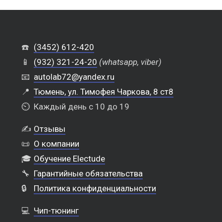
☎️
(3452) 612-420
📱
(932) 321-24-20
(whatsapp, viber)
📧
autolab72@yandex.ru
📍
Тюмень, ул. Тимофея Чаркова, 8 ст8
⏲️
Каждый день с 10 до 19
✍️
Отзывы
📜
О компании
🎓
Обучение Electude
🔧
Гарантийные обязательства
🔒
Политика конфиденциальности
💻
Чип-тюнинг