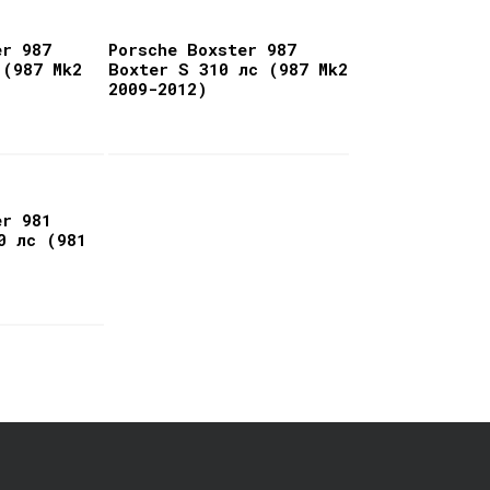
er 987
Porsche Boxster 987
 (987 Mk2
Boxter S 310 лс (987 Mk2
2009-2012)
er 981
0 лс (981