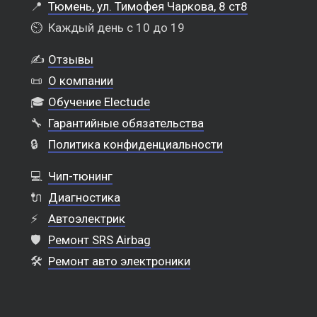
📍
Тюмень, ул. Тимофея Чаркова, 8 ст8
⏲️
Каждый день с 10 до 19
✍️
Отзывы
📜
О компании
🎓
Обучение Electude
🔧
Гарантийные обязательства
🔒
Политика конфиденциальности
💻
Чип-тюнинг
🔌
Диагностика
⚡
Автоэлектрик
🛡️
Ремонт SRS Airbag
🛠️
Ремонт авто электроники