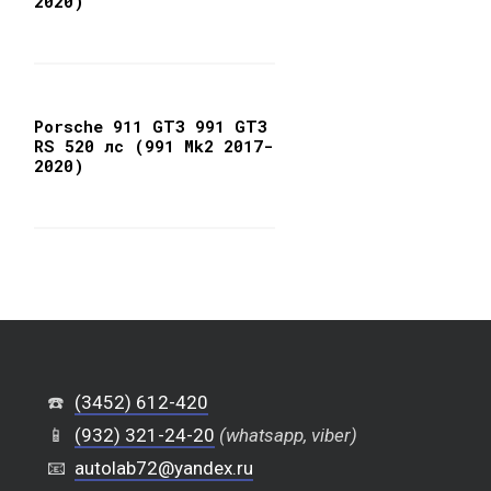
2020)
Porsche 911 GT3 991 GT3
RS 520 лс (991 Mk2 2017-
2020)
☎️
(3452) 612-420
📱
(932) 321-24-20
(whatsapp, viber)
📧
autolab72@yandex.ru