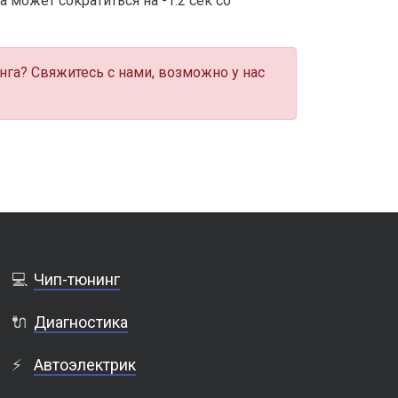
 может сократиться на -1.2 сек со
нга? Свяжитесь с нами, возможно у нас
💻
Чип-тюнинг
🔌
Диагностика
⚡
Автоэлектрик