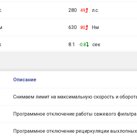
с.
280
л.с.
49
м
630
Нм
80
к
8.1
сек
-0.8
Описание
Снимаем лимит на максимальную скорость и оборот
Программное отключение работы сажевого фильтра
Программное отключение рециркуляции выхлопных