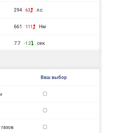
294
л.с.
63
661
Нм
111
7.7
сек
-1.2
Ваш выбор
ы
 газов