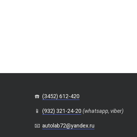
☎️
(3452) 612-420
📱
(932) 321-24-20
(whatsapp, viber)
📧
autolab72@yandex.ru