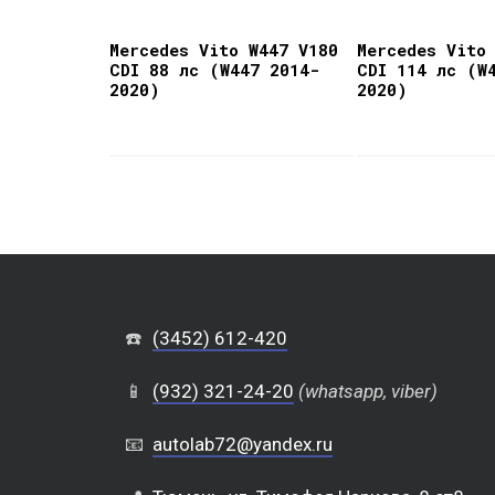
Mercedes Vito W447 V180
Mercedes Vito
CDI 88 лс (W447 2014-
CDI 114 лс (W
2020)
2020)
☎️
(3452) 612-420
📱
(932) 321-24-20
(whatsapp, viber)
📧
autolab72@yandex.ru