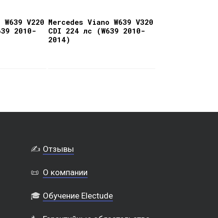
o W639 V220
Mercedes Viano W639 V320
639 2010-
CDI 224 лс (W639 2010-
2014)
✍️
Отзывы
📜
О компании
🎓
Обучение Electude