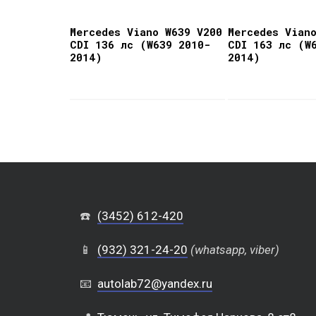
Mercedes Viano W639 V200
Mercedes Vian
CDI 136 лс (W639 2010-
CDI 163 лс (W
2014)
2014)
☎️
(3452) 612-420
📱
(932) 321-24-20
(whatsapp, viber)
📧
autolab72@yandex.ru