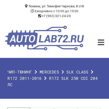
БЛОГ
Тюмень, ул. Тимофея Чаркова, 8 ст8
Ежедневно с 10:00 до 19:00
+7 (932) 321-24-20
УСЛУГИ
ЧИП-ТЮНИНГ
ДИАГНОСТИКА
АВТОЭЛЕКТРИК
ДОП. ОБОРУДОВАНИЕ
ЧИП-ТЮНИНГ
MERCEDES
SLK CLASS
О КОМПАНИИ
R172 2011-2016
R172 SLK 250 CDI 204
ЛС
КОНТАКТЫ
ГАРАНТИЯ