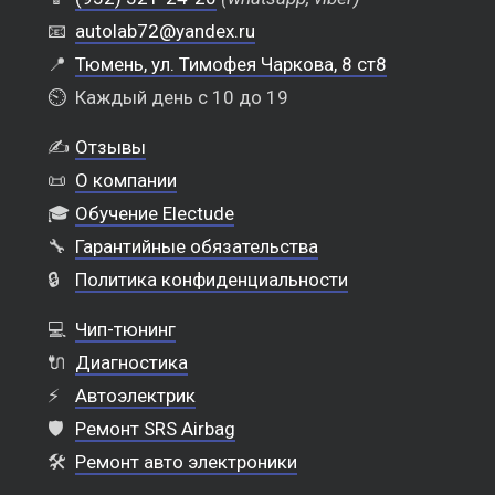
📧
autolab72@yandex.ru
📍
Тюмень, ул. Тимофея Чаркова, 8 ст8
⏲️
Каждый день с 10 до 19
✍️
Отзывы
📜
О компании
🎓
Обучение Electude
🔧
Гарантийные обязательства
🔒
Политика конфиденциальности
💻
Чип-тюнинг
🔌
Диагностика
⚡
Автоэлектрик
🛡️
Ремонт SRS Airbag
🛠️
Ремонт авто электроники