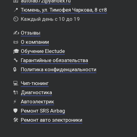
📧
autolab72@yandex.ru
📍
Тюмень, ул. Тимофея Чаркова, 8 ст8
⏲️
Каждый день с 10 до 19
✍️
Отзывы
📜
О компании
🎓
Обучение Electude
🔧
Гарантийные обязательства
🔒
Политика конфиденциальности
💻
Чип-тюнинг
🔌
Диагностика
⚡
Автоэлектрик
🛡️
Ремонт SRS Airbag
🛠️
Ремонт авто электроники