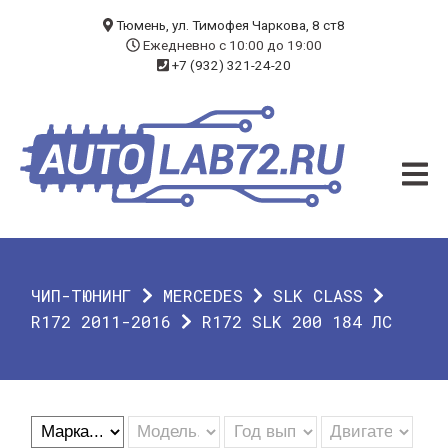
БЛОГ
Тюмень, ул. Тимофея Чаркова, 8 ст8
Ежедневно с 10:00 до 19:00
+7 (932) 321-24-20
УСЛУГИ
ЧИП-ТЮНИНГ
ДИАГНОСТИКА
АВТОЭЛЕКТРИК
ДОП. ОБОРУДОВАНИЕ
ЧИП-ТЮНИНГ
MERCEDES
SLK CLASS
О КОМПАНИИ
R172 2011-2016
R172 SLK 200 184 ЛС
КОНТАКТЫ
ГАРАНТИЯ