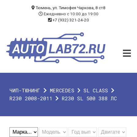
БЛОГ
Тюмень, ул. Тимофея Чаркова, 8 ст8
Ежедневно с 10:00 до 19:00
+7 (932) 321-24-20
УСЛУГИ
ЧИП-ТЮНИНГ
ДИАГНОСТИКА
АВТОЭЛЕКТРИК
ДОП. ОБОРУДОВАНИЕ
ЧИП-ТЮНИНГ
MERCEDES
SL CLASS
О КОМПАНИИ
R230 2008-2011
R230 SL 500 388 ЛС
КОНТАКТЫ
ГАРАНТИЯ