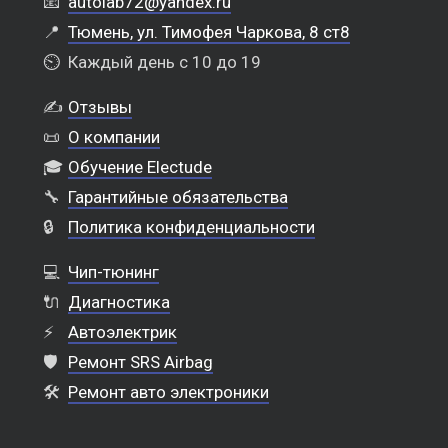
📧
autolab72@yandex.ru
📍
Тюмень, ул. Тимофея Чаркова, 8 ст8
⏲️
Каждый день с 10 до 19
✍️
Отзывы
📜
О компании
🎓
Обучение Electude
🔧
Гарантийные обязательства
🔒
Политика конфиденциальности
💻
Чип-тюнинг
🔌
Диагностика
⚡
Автоэлектрик
🛡️
Ремонт SRS Airbag
🛠️
Ремонт авто электроники