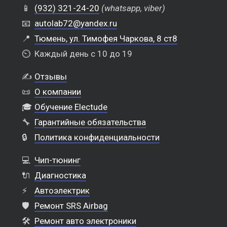
📱
(932) 321-24-20
(whatsapp, viber)
📧
autolab72@yandex.ru
📍
Тюмень, ул. Тимофея Чаркова, 8 ст8
⏲️
Каждый день с 10 до 19
✍️
Отзывы
📜
О компании
🎓
Обучение Electude
🔧
Гарантийные обязательства
🔒
Политика конфиденциальности
💻
Чип-тюнинг
🔌
Диагностика
⚡
Автоэлектрик
🛡️
Ремонт SRS Airbag
🛠️
Ремонт авто электроники