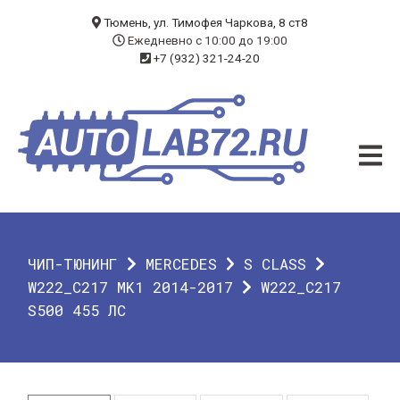
БЛОГ
Тюмень, ул. Тимофея Чаркова, 8 ст8
Ежедневно с 10:00 до 19:00
+7 (932) 321-24-20
УСЛУГИ
ЧИП-ТЮНИНГ
ДИАГНОСТИКА
АВТОЭЛЕКТРИК
ДОП. ОБОРУДОВАНИЕ
ЧИП-ТЮНИНГ
MERCEDES
S CLASS
О КОМПАНИИ
W222_C217 MK1 2014-2017
W222_C217
S500 455 ЛС
КОНТАКТЫ
ГАРАНТИЯ