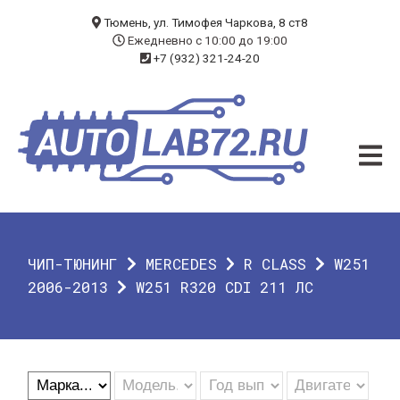
БЛОГ
Тюмень, ул. Тимофея Чаркова, 8 ст8
Ежедневно с 10:00 до 19:00
+7 (932) 321-24-20
УСЛУГИ
ЧИП-ТЮНИНГ
ДИАГНОСТИКА
АВТОЭЛЕКТРИК
ДОП. ОБОРУДОВАНИЕ
ЧИП-ТЮНИНГ
MERCEDES
R CLASS
W251
О КОМПАНИИ
2006-2013
W251 R320 CDI 211 ЛС
КОНТАКТЫ
ГАРАНТИЯ