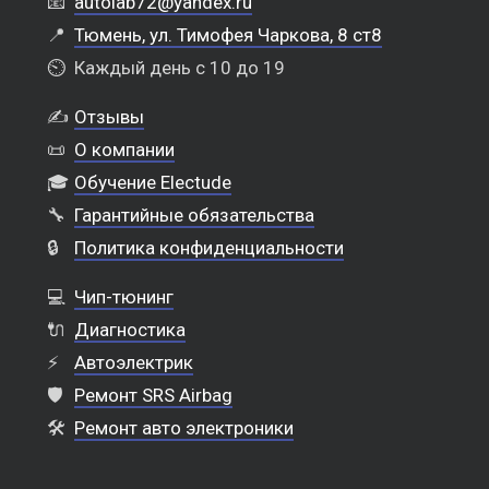
📧
autolab72@yandex.ru
📍
Тюмень, ул. Тимофея Чаркова, 8 ст8
⏲️
Каждый день с 10 до 19
✍️
Отзывы
📜
О компании
🎓
Обучение Electude
🔧
Гарантийные обязательства
🔒
Политика конфиденциальности
💻
Чип-тюнинг
🔌
Диагностика
⚡
Автоэлектрик
🛡️
Ремонт SRS Airbag
🛠️
Ремонт авто электроники