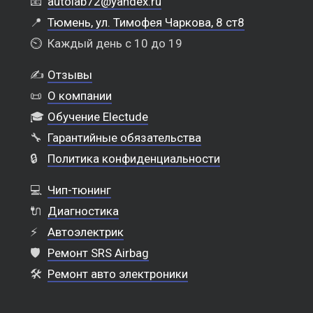
📧
autolab72@yandex.ru
📍
Тюмень, ул. Тимофея Чаркова, 8 ст8
⏲️
Каждый день с 10 до 19
✍️
Отзывы
📜
О компании
🎓
Обучение Electude
🔧
Гарантийные обязательства
🔒
Политика конфиденциальности
💻
Чип-тюнинг
🔌
Диагностика
⚡
Автоэлектрик
🛡️
Ремонт SRS Airbag
🛠️
Ремонт авто электроники