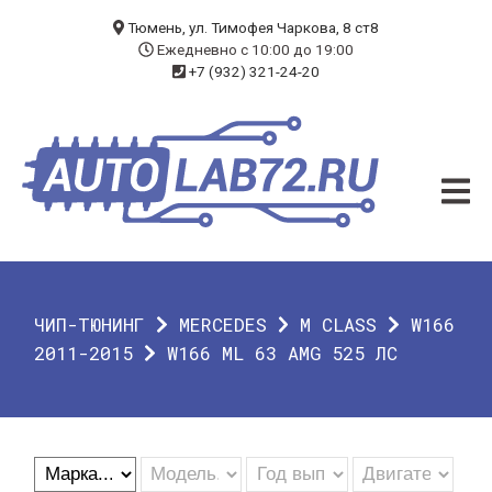
БЛОГ
Тюмень, ул. Тимофея Чаркова, 8 ст8
Ежедневно с 10:00 до 19:00
+7 (932) 321-24-20
УСЛУГИ
ЧИП-ТЮНИНГ
ДИАГНОСТИКА
АВТОЭЛЕКТРИК
ДОП. ОБОРУДОВАНИЕ
ЧИП-ТЮНИНГ
MERCEDES
M CLASS
W166
О КОМПАНИИ
2011-2015
W166 ML 63 AMG 525 ЛС
КОНТАКТЫ
ГАРАНТИЯ