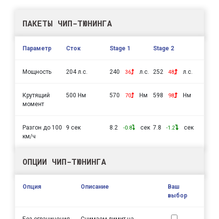
ПАКЕТЫ ЧИП-ТЮНИНГА
Параметр
Сток
Stage 1
Stage 2
Мощность
204 л.с.
240
л.с.
252
л.с.
36
48
Крутящий
500 Нм
570
Нм
598
Нм
70
98
момент
Разгон до 100
9 сек
8.2
сек
7.8
сек
-0.8
-1.2
км/ч
ОПЦИИ ЧИП-ТЮНИНГА
Опция
Описание
Ваш
выбор
Без ограничения
Снимаем лимит на