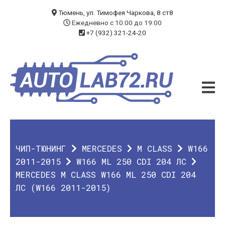
БЛОГ
Тюмень, ул. Тимофея Чаркова, 8 ст8
Ежедневно с 10:00 до 19:00
+7 (932) 321-24-20
УСЛУГИ
ЧИП-ТЮНИНГ
ДИАГНОСТИКА
АВТОЭЛЕКТРИК
ДОП. ОБОРУДОВАНИЕ
ЧИП-ТЮНИНГ
MERCEDES
M CLASS
W166
О КОМПАНИИ
2011-2015
W166 ML 250 CDI 204 ЛС
MERCEDES M CLASS W166 ML 250 CDI 204
КОНТАКТЫ
ЛС (W166 2011-2015)
ГАРАНТИЯ