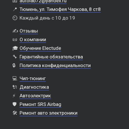
📧
autolab72@yandex.ru
📍
Тюмень, ул. Тимофея Чаркова, 8 ст8
⏲️
Каждый день с 10 до 19
✍️
Отзывы
📜
О компании
🎓
Обучение Electude
🔧
Гарантийные обязательства
🔒
Политика конфиденциальности
💻
Чип-тюнинг
🔌
Диагностика
⚡
Автоэлектрик
🛡️
Ремонт SRS Airbag
🛠️
Ремонт авто электроники