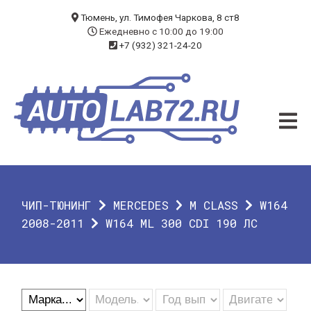
БЛОГ
Тюмень, ул. Тимофея Чаркова, 8 ст8
Ежедневно с 10:00 до 19:00
+7 (932) 321-24-20
УСЛУГИ
ЧИП-ТЮНИНГ
ДИАГНОСТИКА
АВТОЭЛЕКТРИК
ДОП. ОБОРУДОВАНИЕ
ЧИП-ТЮНИНГ
MERCEDES
M CLASS
W164
О КОМПАНИИ
2008-2011
W164 ML 300 CDI 190 ЛС
КОНТАКТЫ
ГАРАНТИЯ