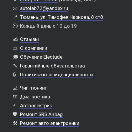
📧
autolab72@yandex.ru
📍
Тюмень, ул. Тимофея Чаркова, 8 ст8
⏲️
Каждый день с 10 до 19
✍️
Отзывы
📜
О компании
🎓
Обучение Electude
🔧
Гарантийные обязательства
🔒
Политика конфиденциальности
💻
Чип-тюнинг
🔌
Диагностика
⚡
Автоэлектрик
🛡️
Ремонт SRS Airbag
🛠️
Ремонт авто электроники