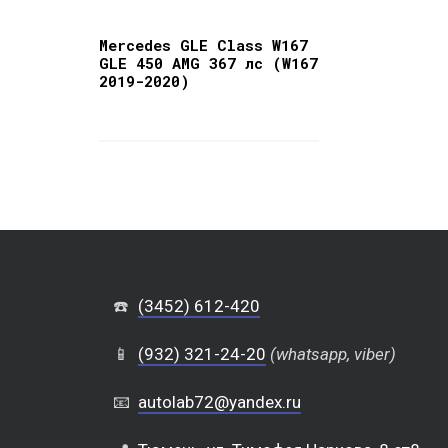
Mercedes GLE Class W167
GLE 450 AMG 367 лс (W167
2019-2020)
☎️
(3452) 612-420
📱
(932) 321-24-20
(whatsapp, viber)
📧
autolab72@yandex.ru