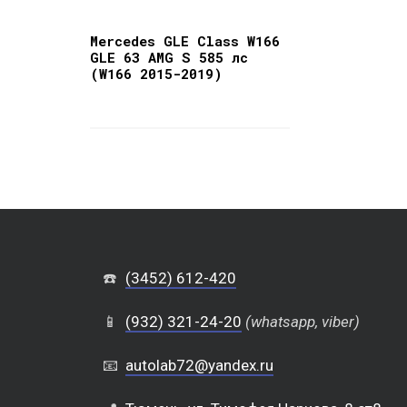
Mercedes GLE Class W166
GLE 63 AMG S 585 лс
(W166 2015-2019)
☎️
(3452) 612-420
📱
(932) 321-24-20
(whatsapp, viber)
📧
autolab72@yandex.ru