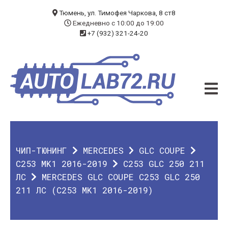
БЛОГ
Тюмень, ул. Тимофея Чаркова, 8 ст8
Ежедневно с 10:00 до 19:00
+7 (932) 321-24-20
УСЛУГИ
ЧИП-ТЮНИНГ
ДИАГНОСТИКА
АВТОЭЛЕКТРИК
ДОП. ОБОРУДОВАНИЕ
ЧИП-ТЮНИНГ
MERCEDES
GLC COUPE
О КОМПАНИИ
C253 MK1 2016-2019
C253 GLC 250 211
ЛС
MERCEDES GLC COUPE C253 GLC 250
КОНТАКТЫ
211 ЛС (C253 MK1 2016-2019)
ГАРАНТИЯ