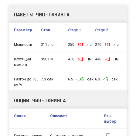
ПАКЕТЫ ЧИП-ТЮНИНГА
Параметр
Сток
Stage 1
Stage 2
Мощность
211 л.с.
250
л.с.
270
л.с.
39
59
Крутящий
350 Нм
410
Нм
440
Нм
60
90
момент
Разгон до 100
7.3 сек
6.5
сек
6.3
сек
-0.8
-1
км/ч
ОПЦИИ ЧИП-ТЮНИНГА
Опция
Описание
Ваш
выбор
Без ограничения
Снимаем лимит на