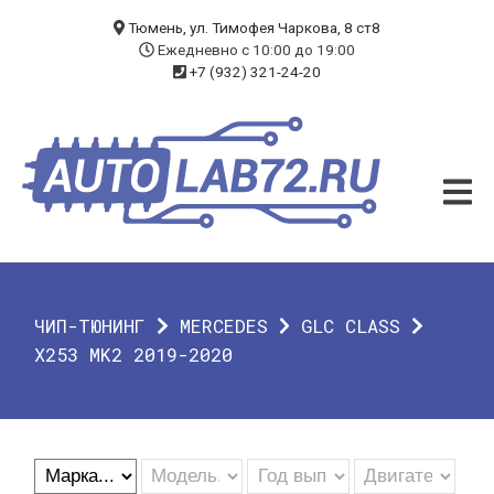
БЛОГ
Тюмень, ул. Тимофея Чаркова, 8 ст8
Ежедневно с 10:00 до 19:00
+7 (932) 321-24-20
УСЛУГИ
ЧИП-ТЮНИНГ
ДИАГНОСТИКА
АВТОЭЛЕКТРИК
ДОП. ОБОРУДОВАНИЕ
ЧИП-ТЮНИНГ
MERCEDES
GLC CLASS
О КОМПАНИИ
X253 MK2 2019-2020
КОНТАКТЫ
ГАРАНТИЯ