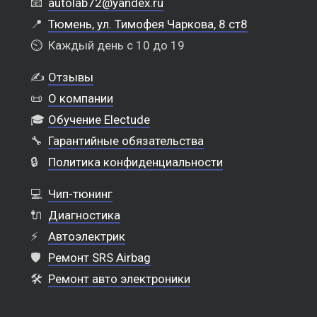
📧
autolab72@yandex.ru
📍
Тюмень, ул. Тимофея Чаркова, 8 ст8
⏲️
Каждый день с 10 до 19
✍️
Отзывы
📜
О компании
🎓
Обучение Electude
🔧
Гарантийные обязательства
🔒
Политика конфиденциальности
💻
Чип-тюнинг
🔌
Диагностика
⚡
Автоэлектрик
🛡️
Ремонт SRS Airbag
🛠️
Ремонт авто электроники