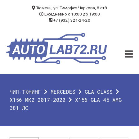
БЛОГ
Тюмень, ул. Тимофея Чаркова, 8 ст8
Ежедневно с 10:00 до 19:00
+7 (932) 321-24-20
УСЛУГИ
ЧИП-ТЮНИНГ
ДИАГНОСТИКА
АВТОЭЛЕКТРИК
ДОП. ОБОРУДОВАНИЕ
ЧИП-ТЮНИНГ
MERCEDES
GLA CLASS
О КОМПАНИИ
X156 MK2 2017-2020
X156 GLA 45 AMG
381 ЛС
КОНТАКТЫ
ГАРАНТИЯ