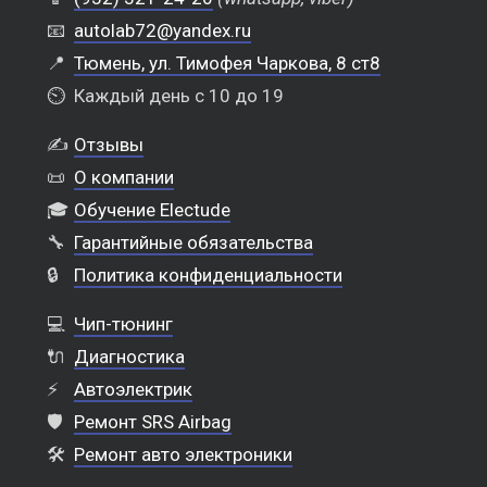
📧
autolab72@yandex.ru
📍
Тюмень, ул. Тимофея Чаркова, 8 ст8
⏲️
Каждый день с 10 до 19
✍️
Отзывы
📜
О компании
🎓
Обучение Electude
🔧
Гарантийные обязательства
🔒
Политика конфиденциальности
💻
Чип-тюнинг
🔌
Диагностика
⚡
Автоэлектрик
🛡️
Ремонт SRS Airbag
🛠️
Ремонт авто электроники