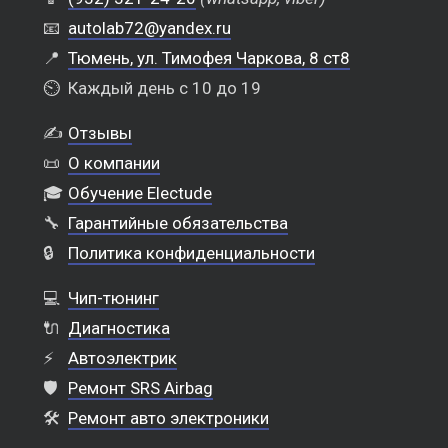
📧
autolab72@yandex.ru
📍
Тюмень, ул. Тимофея Чаркова, 8 ст8
⏲️
Каждый день с 10 до 19
✍️
Отзывы
📜
О компании
🎓
Обучение Electude
🔧
Гарантийные обязательства
🔒
Политика конфиденциальности
💻
Чип-тюнинг
🔌
Диагностика
⚡
Автоэлектрик
🛡️
Ремонт SRS Airbag
🛠️
Ремонт авто электроники