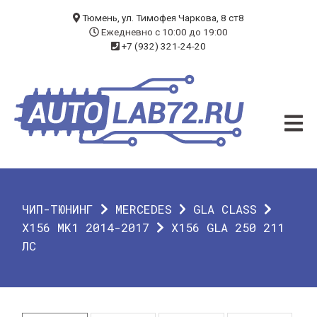
БЛОГ
Тюмень, ул. Тимофея Чаркова, 8 ст8
Ежедневно с 10:00 до 19:00
+7 (932) 321-24-20
УСЛУГИ
ЧИП-ТЮНИНГ
ДИАГНОСТИКА
АВТОЭЛЕКТРИК
ДОП. ОБОРУДОВАНИЕ
ЧИП-ТЮНИНГ
MERCEDES
GLA CLASS
О КОМПАНИИ
X156 MK1 2014-2017
X156 GLA 250 211
ЛС
КОНТАКТЫ
ГАРАНТИЯ