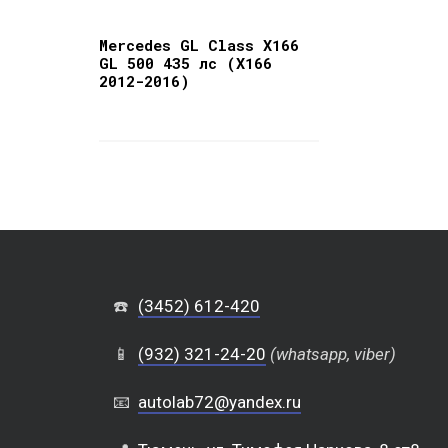
Mercedes GL Class X166
GL 500 435 лс (X166
2012-2016)
☎️
(3452) 612-420
📱
(932) 321-24-20
(whatsapp, viber)
📧
autolab72@yandex.ru