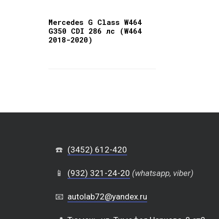
Mercedes G Class W464
G350 CDI 286 лс (W464
2018-2020)
☎️
(3452) 612-420
📱
(932) 321-24-20
(whatsapp, viber)
📧
autolab72@yandex.ru