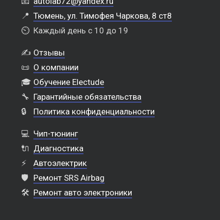
📧
autolab72@yandex.ru
📍
Тюмень, ул. Тимофея Чаркова, 8 ст8
⏲️
Каждый день с 10 до 19
✍️
Отзывы
📜
О компании
🎓
Обучение Electude
🔧
Гарантийные обязательства
🔒
Политика конфиденциальности
💻
Чип-тюнинг
🔌
Диагностика
⚡
Автоэлектрик
🛡️
Ремонт SRS Airbag
🛠️
Ремонт авто электроники