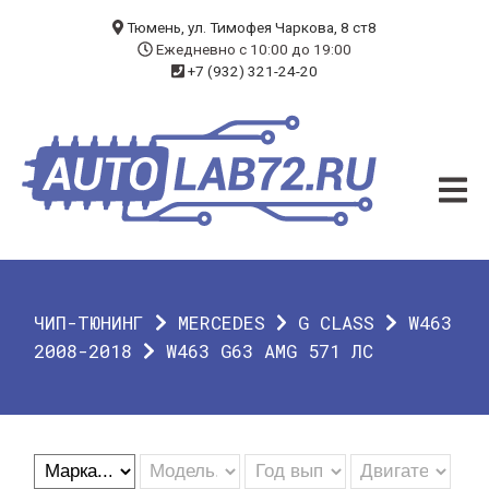
БЛОГ
Тюмень, ул. Тимофея Чаркова, 8 ст8
Ежедневно с 10:00 до 19:00
+7 (932) 321-24-20
УСЛУГИ
ЧИП-ТЮНИНГ
ДИАГНОСТИКА
АВТОЭЛЕКТРИК
ДОП. ОБОРУДОВАНИЕ
ЧИП-ТЮНИНГ
MERCEDES
G CLASS
W463
О КОМПАНИИ
2008-2018
W463 G63 AMG 571 ЛС
КОНТАКТЫ
ГАРАНТИЯ