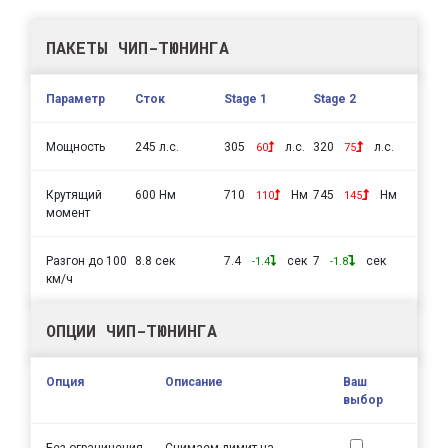
ПАКЕТЫ ЧИП-ТЮНИНГА
Параметр
Сток
Stage 1
Stage 2
Мощность
245 л.с.
305
л.с.
320
л.с.
60
75
Крутящий
600 Нм
710
Нм
745
Нм
110
145
момент
Разгон до 100
8.8 сек
7.4
сек
7
сек
-1.4
-1.8
км/ч
ОПЦИИ ЧИП-ТЮНИНГА
Опция
Описание
Ваш
выбор
Без ограничения
Снимаем лимит на