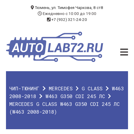
БЛОГ
Тюмень, ул. Тимофея Чаркова, 8 ст8
Ежедневно с 10:00 до 19:00
+7 (932) 321-24-20
УСЛУГИ
ЧИП-ТЮНИНГ
ДИАГНОСТИКА
АВТОЭЛЕКТРИК
ДОП. ОБОРУДОВАНИЕ
ЧИП-ТЮНИНГ
MERCEDES
G CLASS
W463
О КОМПАНИИ
2008-2018
W463 G350 CDI 245 ЛС
MERCEDES G CLASS W463 G350 CDI 245 ЛС
КОНТАКТЫ
(W463 2008-2018)
ГАРАНТИЯ