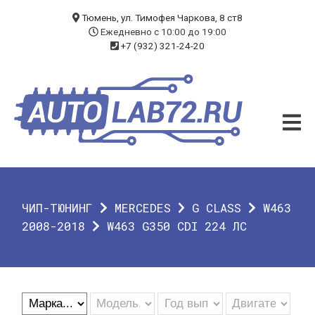
БЛОГ
Тюмень, ул. Тимофея Чаркова, 8 ст8
Ежедневно с 10:00 до 19:00
+7 (932) 321-24-20
УСЛУГИ
ЧИП-ТЮНИНГ
ДИАГНОСТИКА
АВТОЭЛЕКТРИК
ДОП. ОБОРУДОВАНИЕ
ЧИП-ТЮНИНГ
MERCEDES
G CLASS
W463
О КОМПАНИИ
2008-2018
W463 G350 CDI 224 ЛС
КОНТАКТЫ
ГАРАНТИЯ