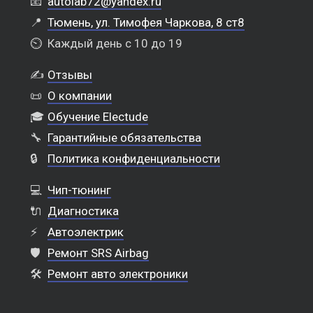
📧
autolab72@yandex.ru
📍
Тюмень, ул. Тимофея Чаркова, 8 ст8
⏲️
Каждый день с 10 до 19
✍️
Отзывы
📜
О компании
🎓
Обучение Electude
🔧
Гарантийные обязательства
🔒
Политика конфиденциальности
💻
Чип-тюнинг
🔌
Диагностика
⚡
Автоэлектрик
🛡️
Ремонт SRS Airbag
🛠️
Ремонт авто электроники