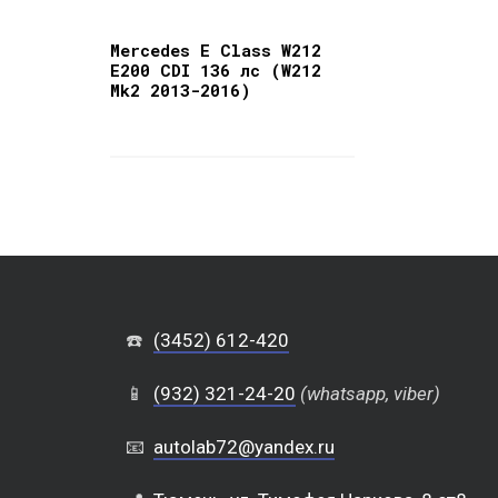
Mercedes E Class W212
E200 CDI 136 лс (W212
Mk2 2013-2016)
☎️
(3452) 612-420
📱
(932) 321-24-20
(whatsapp, viber)
📧
autolab72@yandex.ru