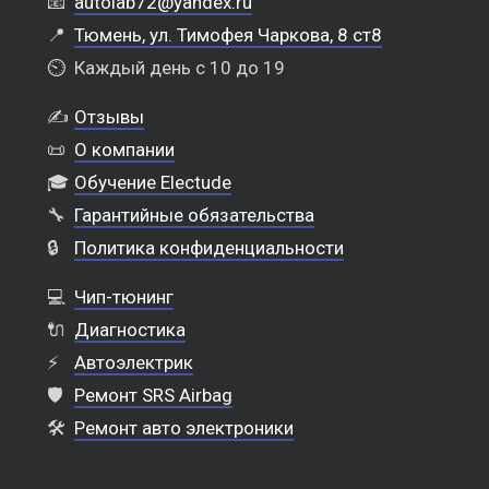
📧
autolab72@yandex.ru
📍
Тюмень, ул. Тимофея Чаркова, 8 ст8
⏲️
Каждый день с 10 до 19
✍️
Отзывы
📜
О компании
🎓
Обучение Electude
🔧
Гарантийные обязательства
🔒
Политика конфиденциальности
💻
Чип-тюнинг
🔌
Диагностика
⚡
Автоэлектрик
🛡️
Ремонт SRS Airbag
🛠️
Ремонт авто электроники