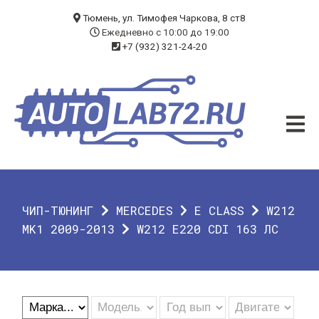
БЛОГ
Тюмень, ул. Тимофея Чаркова, 8 ст8
Ежедневно с 10:00 до 19:00
+7 (932) 321-24-20
УСЛУГИ
ЧИП-ТЮНИНГ
ДИАГНОСТИКА
АВТОЭЛЕКТРИК
ДОП. ОБОРУДОВАНИЕ
ЧИП-ТЮНИНГ
MERCEDES
E CLASS
W212
О КОМПАНИИ
MK1 2009-2013
W212 E220 CDI 163 ЛС
КОНТАКТЫ
ГАРАНТИЯ