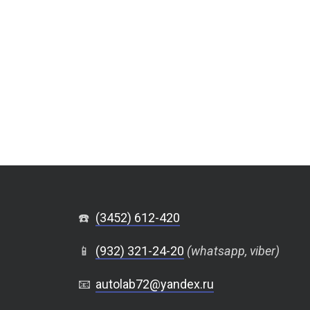
☎️
(3452) 612-420
📱
(932) 321-24-20
(whatsapp, viber)
📧
autolab72@yandex.ru