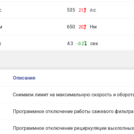
с.
535
л.с.
21
м
650
Нм
20
к
4.3
сек
-0.2
Описание
Снимаем лимит на максимальную скорость и оборот
Программное отключение работы сажевого фильтра
Программное отключение рециркуляции выхлопных