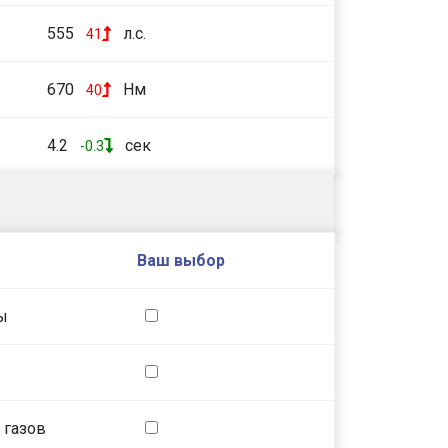
555
л.с.
41
670
Нм
40
4.2
сек
-0.3
Ваш выбор
ы
 газов