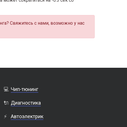
 может сократиться на -0.3 сек со
нга? Свяжитесь с нами, возможно у нас
💻
Чип-тюнинг
🔌
Диагностика
⚡
Автоэлектрик