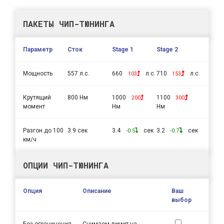
ПАКЕТЫ ЧИП-ТЮНИНГА
Параметр
Сток
Stage 1
Stage 2
Мощность
557 л.с.
660
л.с.
710
л.с.
103
153
Крутящий
800 Нм
1000
1100
200
300
момент
Нм
Нм
Разгон до 100
3.9 сек
3.4
сек
3.2
сек
-0.5
-0.7
км/ч
ОПЦИИ ЧИП-ТЮНИНГА
Опция
Описание
Ваш
выбор
Без ограничения
Снимаем лимит на