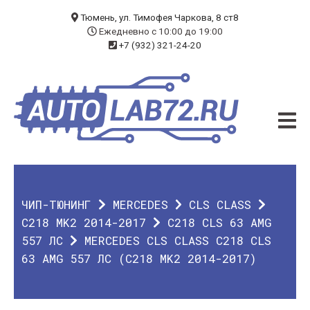
БЛОГ
Тюмень, ул. Тимофея Чаркова, 8 ст8
Ежедневно с 10:00 до 19:00
+7 (932) 321-24-20
УСЛУГИ
ЧИП-ТЮНИНГ
ДИАГНОСТИКА
АВТОЭЛЕКТРИК
ДОП. ОБОРУДОВАНИЕ
ЧИП-ТЮНИНГ
MERCEDES
CLS CLASS
О КОМПАНИИ
C218 MK2 2014-2017
C218 CLS 63 AMG
557 ЛС
MERCEDES CLS CLASS C218 CLS
КОНТАКТЫ
63 AMG 557 ЛС (C218 MK2 2014-2017)
ГАРАНТИЯ