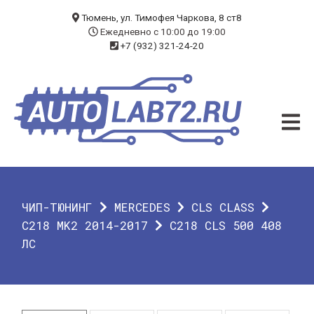
БЛОГ
Тюмень, ул. Тимофея Чаркова, 8 ст8
Ежедневно с 10:00 до 19:00
+7 (932) 321-24-20
УСЛУГИ
ЧИП-ТЮНИНГ
ДИАГНОСТИКА
АВТОЭЛЕКТРИК
ДОП. ОБОРУДОВАНИЕ
ЧИП-ТЮНИНГ
MERCEDES
CLS CLASS
О КОМПАНИИ
C218 MK2 2014-2017
C218 CLS 500 408
ЛС
КОНТАКТЫ
ГАРАНТИЯ