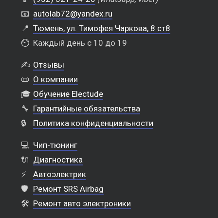
📧
autolab72@yandex.ru
📍
Тюмень, ул. Тимофея Чаркова, 8 ст8
⏲️
Каждый день с 10 до 19
✍️
Отзывы
📜
О компании
🎓
Обучение Electude
🔧
Гарантийные обязательства
🔒
Политика конфиденциальности
💻
Чип-тюнинг
🔌
Диагностика
⚡
Автоэлектрик
🛡️
Ремонт SRS Airbag
🛠️
Ремонт авто электроники